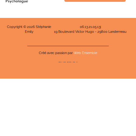
Copyright © 2026 Stéphanie
06.13.21.05.13
Emily
19 Boulevard Victor Hugo - 29800 Landerneau
Créé avec passion par
Web Ensemble
·−·· ··− −·−· ·− ···